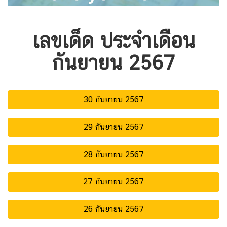
เลขเด็ด ประจำเดือน
กันยายน 2567
30 กันยายน 2567
29 กันยายน 2567
28 กันยายน 2567
27 กันยายน 2567
26 กันยายน 2567