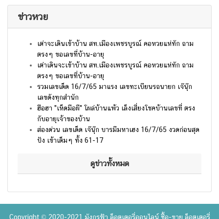
ข่าวหวย
เต่าจะเดินเข้าบ้าน สท.เมืองเพชรบูรณ์ คอหวยแห่ทัก ถาม
ตรงๆ ขอเลขที่บ้าน-อายุ
เต่าเดินจะเข้าบ้าน สท.เมืองเพชรบูรณ์ คอหวยแห่ทัก ถาม
ตรงๆ ขอเลขที่บ้าน-อายุ
รวมเลขเด็ด 16/7/65 มาแรง เลขทะเบียนรถนายก เจ๊นุ๊ก
เลขดังทุกสำนัก
ฮือฮา "เห็ดมือผี" โผล่บ้านแพ้ว เล็งเสี่ยงโชคบ้านเลขที่ ตรง
กับอายุเจ้าของบ้าน
ส่องด่วน เลขเด็ด เจ๊นุ๊ก บารมีมหาเฮง 16/7/65 งวดก่อนสุด
ปัง เข้าเต็มๆ ทั้ง 61-17
ดูข่าวทั้งหมด
Copyright © 2020-2021
มังกรฟ้า ล็อตเตอรี่ออนไลน์ ซื้อ-ขาย ล็อตเตอรี่