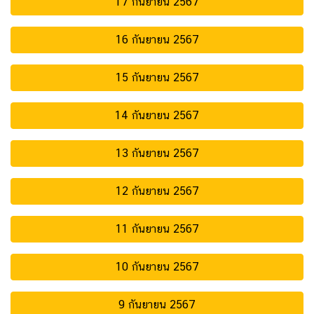
17 กันยายน 2567
16 กันยายน 2567
15 กันยายน 2567
14 กันยายน 2567
13 กันยายน 2567
12 กันยายน 2567
11 กันยายน 2567
10 กันยายน 2567
9 กันยายน 2567