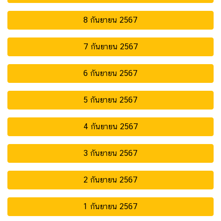
8 กันยายน 2567
7 กันยายน 2567
6 กันยายน 2567
5 กันยายน 2567
4 กันยายน 2567
3 กันยายน 2567
2 กันยายน 2567
1 กันยายน 2567