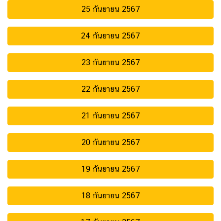
25 กันยายน 2567
24 กันยายน 2567
23 กันยายน 2567
22 กันยายน 2567
21 กันยายน 2567
20 กันยายน 2567
19 กันยายน 2567
18 กันยายน 2567