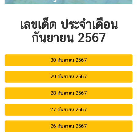
เลขเด็ด ประจำเดือน
กันยายน 2567
30 กันยายน 2567
29 กันยายน 2567
28 กันยายน 2567
27 กันยายน 2567
26 กันยายน 2567