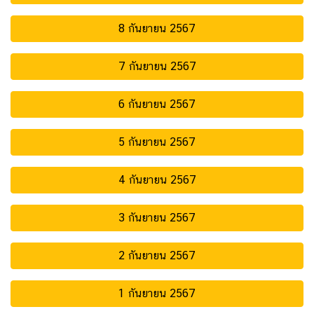
8 กันยายน 2567
7 กันยายน 2567
6 กันยายน 2567
5 กันยายน 2567
4 กันยายน 2567
3 กันยายน 2567
2 กันยายน 2567
1 กันยายน 2567