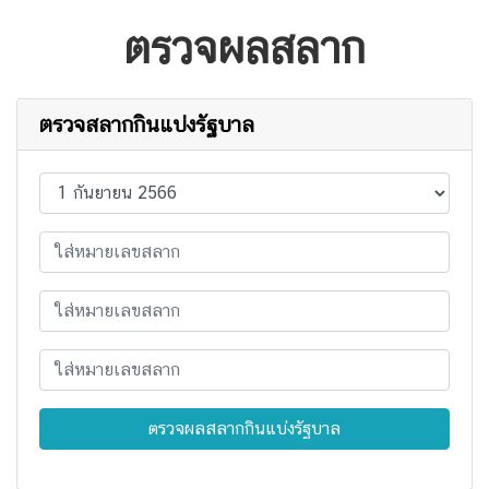
ตรวจผลสลาก
ตรวจสลากกินแบ่งรัฐบาล
ตรวจผลสลากกินแบ่งรัฐบาล