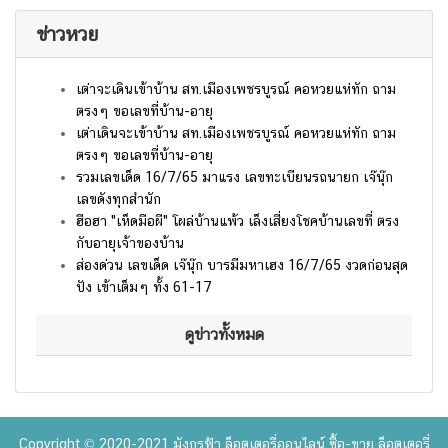
ข่าวหวย
เต่าจะเดินเข้าบ้าน สท.เมืองเพชรบูรณ์ คอหวยแห่ทัก ถาม
ตรงๆ ขอเลขที่บ้าน-อายุ
เต่าเดินจะเข้าบ้าน สท.เมืองเพชรบูรณ์ คอหวยแห่ทัก ถาม
ตรงๆ ขอเลขที่บ้าน-อายุ
รวมเลขเด็ด 16/7/65 มาแรง เลขทะเบียนรถนายก เจ๊นุ๊ก
เลขดังทุกสำนัก
ฮือฮา "เห็ดมือผี" โผล่บ้านแพ้ว เล็งเสี่ยงโชคบ้านเลขที่ ตรง
กับอายุเจ้าของบ้าน
ส่องด่วน เลขเด็ด เจ๊นุ๊ก บารมีมหาเฮง 16/7/65 งวดก่อนสุด
ปัง เข้าเต็มๆ ทั้ง 61-17
ดูข่าวทั้งหมด
Copyright © 2020-2021
มังกรฟ้า ล็อตเตอรี่ออนไลน์ ซื้อ-ขาย ล็อตเตอรี่