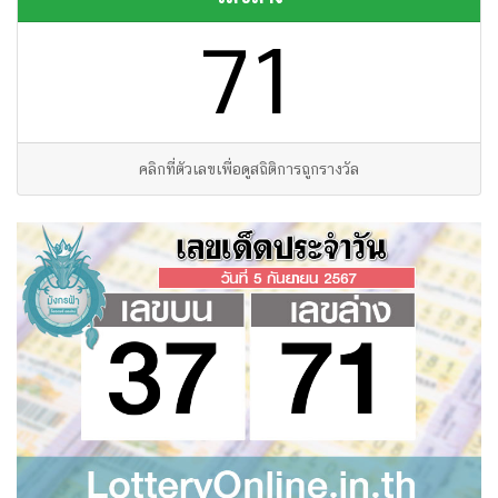
71
คลิกที่ตัวเลขเพื่อดูสถิติการถูกรางวัล