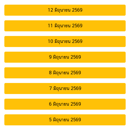
12 มิถุนายน 2569
11 มิถุนายน 2569
10 มิถุนายน 2569
9 มิถุนายน 2569
8 มิถุนายน 2569
7 มิถุนายน 2569
6 มิถุนายน 2569
5 มิถุนายน 2569