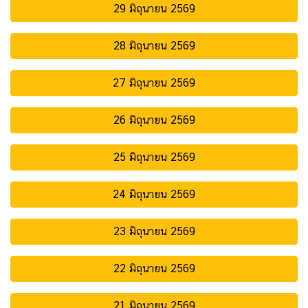
29 มิถุนายน 2569
28 มิถุนายน 2569
27 มิถุนายน 2569
26 มิถุนายน 2569
25 มิถุนายน 2569
24 มิถุนายน 2569
23 มิถุนายน 2569
22 มิถุนายน 2569
21 มิถุนายน 2569