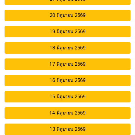
20 มิถุนายน 2569
19 มิถุนายน 2569
18 มิถุนายน 2569
17 มิถุนายน 2569
16 มิถุนายน 2569
15 มิถุนายน 2569
14 มิถุนายน 2569
13 มิถุนายน 2569