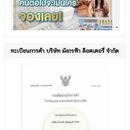
ทะเบียนการค้า บริษัท มังกรฟ้า ล็อตเตอรี่ จำกัด