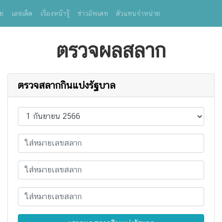
ย
เลขเด็ด
เรื่องหน้ารู้
ข่าวอัพเดท
ตัวแทนจำหน่าย
ตรวจผลสลาก
ตรวจสลากกินแบ่งรัฐบาล