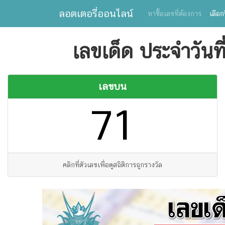
ลอตเตอรี่ออนไลน์
หาซื้อเลขที่ต้องการ
เลือก
เลขเด็ด ประจำวันท
เลขบน
71
คลิกที่ตัวเลขเพื่อดูสถิติการถูกรางวัล