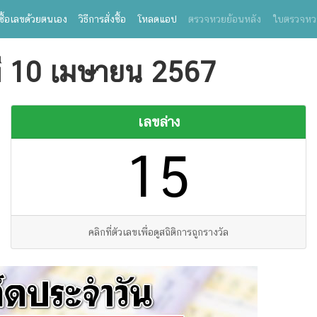
ซื้อเลขด้วยตนเอง
วิธีการสั่งซื้อ
โหลดแอป
ตรวจหวยย้อนหลัง
ใบตรวจหว
ี่ 10 เมษายน 2567
เลขล่าง
15
คลิกที่ตัวเลขเพื่อดูสถิติการถูกรางวัล