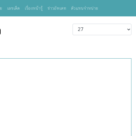
ย
เลขเด็ด
เรื่องหน้ารู้
ข่าวอัพเดท
ตัวแทนจำหน่าย
อ