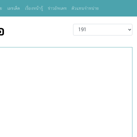
ย
เลขเด็ด
เรื่องหน้ารู้
ข่าวอัพเดท
ตัวแทนจำหน่าย
อ