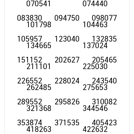
070541
074440
083830
094750
098077
101798
104463
105957
123040
132835
134665
137024
151152
202627
205465
211101
225030
226552
228024
243540
262485
275653
289552
295826
310082
321368
344546
353874
371535
405423
418263
422632