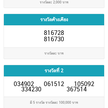
รางวัลละ 2,000 บาท
รางวัลค้างเคียง
816728
816730
รางวัลละ บาท
รางวัลที่ 2
034902
061512
105092
334230
367514
มี 5 รางวัล รางวัลละ 100,000 บาท