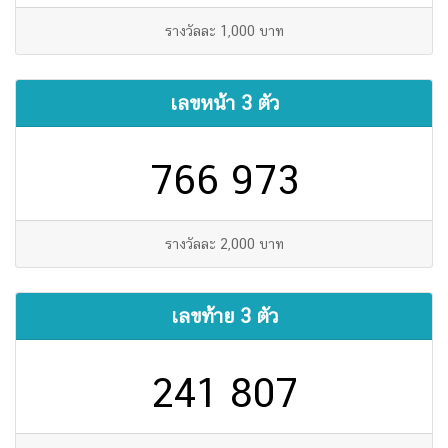
รางวัลละ 1,000 บาท
เลขหน้า 3 ตัว
766
973
รางวัลละ 2,000 บาท
เลขท้าย 3 ตัว
241
807