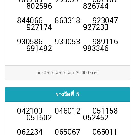
802596
826744
844066
863318
923047
927174
927233
930586
939053
989116
991492
993346
มี 50 รางวัล รางวัลละ 20,000 บาท
รางวัลที่ 5
042100
046012
051158
051502
052452
062234
065067
066011