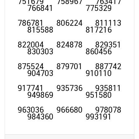
751679
758967
763417
766841
775329
786781
806224
811113
815588
817216
822004
824878
829351
830303
860456
875524
879701
887742
904703
910110
917741
935736
935811
949869
951580
963036
966680
978078
984360
993191