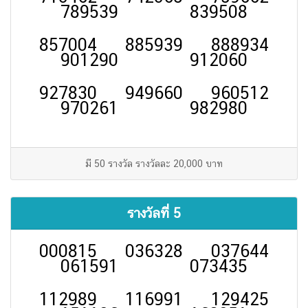
789539
839508
857004
885939
888934
901290
912060
927830
949660
960512
970261
982980
มี 50 รางวัล รางวัลละ 20,000 บาท
รางวัลที่ 5
000815
036328
037644
061591
073435
112989
116991
129425