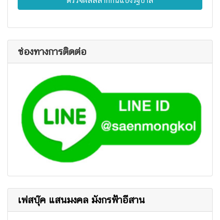
ตรวจผลสลากกินแบ่งรัฐบาล
ช่องทางการติดต่อ
เฟสบุ๊ค แสนมงคล มังกรฟ้าอีสาน