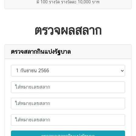
มี 100 รางวัล รางวัลละ 10,000 บาท
ตรวจผลสลาก
ตรวจสลากกินแบ่งรัฐบาล