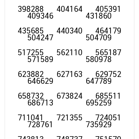
398288
404164
405391
409346
431860
435685
440340
464179
504247
504709
517255
562110
565187
571589
580978
623882
627163
629752
646629
647789
658732
673824
685511
686713
695259
711041
721355
724051
728761
735929