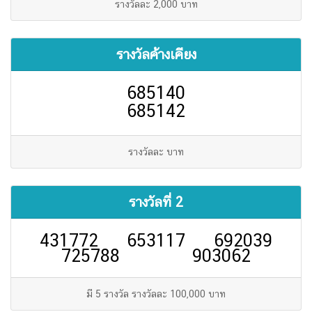
รางวัลละ 2,000 บาท
รางวัลค้างเคียง
685140
685142
รางวัลละ บาท
รางวัลที่ 2
431772
653117
692039
725788
903062
มี 5 รางวัล รางวัลละ 100,000 บาท