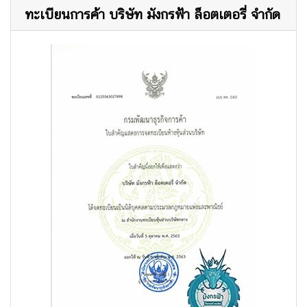
ทะเบียนการค้า บริษัท มังกรฟ้า ล็อตเตอรี่ จำกัด