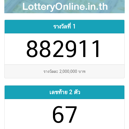
รางวัลที่ 1
882
9
11
รางวัลละ 2,000,000 บาท
เลขท้าย 2 ตัว
67