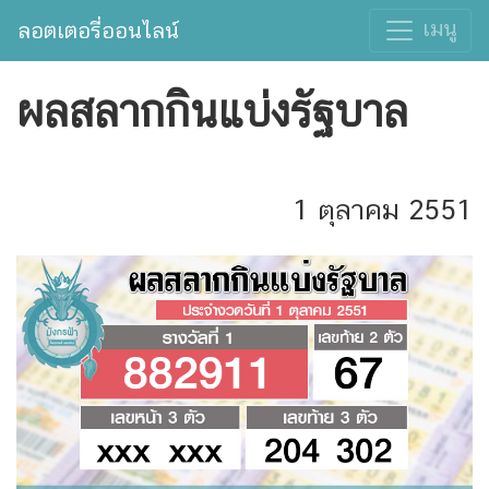
เมนู
ลอตเตอรี่ออนไลน์
ผลสลากกินแบ่งรัฐบาล
1 ตุลาคม 2551