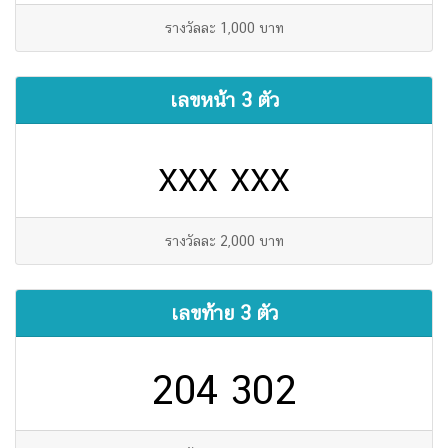
รางวัลละ 1,000 บาท
เลขหน้า 3 ตัว
xxx
xxx
รางวัลละ 2,000 บาท
เลขท้าย 3 ตัว
204
302