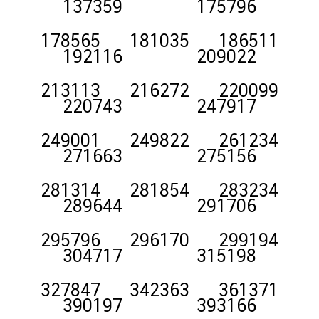
137359
175796
178565
181035
186511
192116
209022
213113
216272
220099
220743
247917
249001
249822
261234
271663
275156
281314
281854
283234
289644
291706
295796
296170
299194
304717
315198
327847
342363
361371
390197
393166