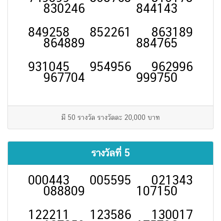
830246
844143
849258
852261
863189
864889
884765
931045
954956
962996
967704
999750
มี 50 รางวัล รางวัลละ 20,000 บาท
รางวัลที่ 5
000443
005595
021343
088809
107150
122211
123586
130017