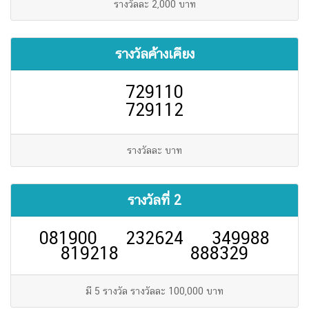
รางวัลละ 2,000 บาท
รางวัลค้างเคียง
729110
729112
รางวัลละ บาท
รางวัลที่ 2
081900
232624
349988
819218
888329
มี 5 รางวัล รางวัลละ 100,000 บาท