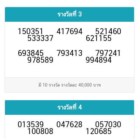
รางวัลที่ 3
150351
417694
521460
533337
621155
693845
793413
797241
978589
994894
มี 10 รางวัล รางวัลละ 40,000 บาท
รางวัลที่ 4
013539
047628
057030
100808
120685