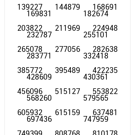
139227
144879
168691
169831
182674
203822
211969
224948
232787
255101
265078
277056
282638
283771
332418
385772
395489
422235
428609
430361
456096
515127
553822
568260
579565
605932
615159
637481
697436
747959
749399
808768
810178