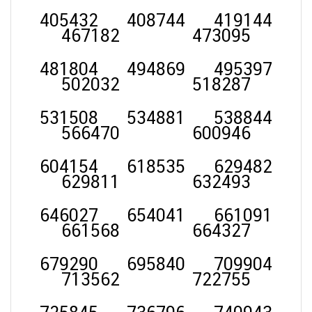
405432
408744
419144
467182
473095
481804
494869
495397
502032
518287
531508
534881
538844
566470
600946
604154
618535
629482
629811
632493
646027
654041
661091
661568
664327
679290
695840
709904
713562
722755