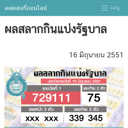
เมนู
ลอตเตอรี่ออนไลน์
ผลสลากกินแบ่งรัฐบาล
16 มิถุนายน 2551