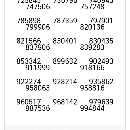
725845
736796
740943
747506
757248
785898
787359
797901
799906
820136
821566
830401
830435
837906
839283
853342
899632
902493
911999
918166
922274
928214
935862
958063
958816
960517
968142
979639
987536
994844