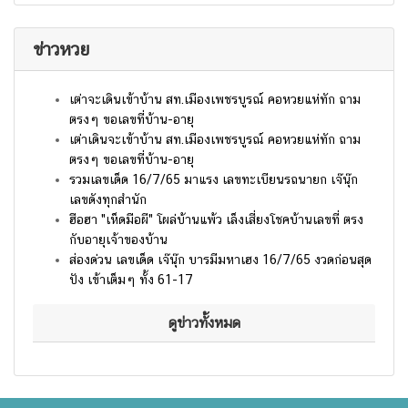
ข่าวหวย
เต่าจะเดินเข้าบ้าน สท.เมืองเพชรบูรณ์ คอหวยแห่ทัก ถาม
ตรงๆ ขอเลขที่บ้าน-อายุ
เต่าเดินจะเข้าบ้าน สท.เมืองเพชรบูรณ์ คอหวยแห่ทัก ถาม
ตรงๆ ขอเลขที่บ้าน-อายุ
รวมเลขเด็ด 16/7/65 มาแรง เลขทะเบียนรถนายก เจ๊นุ๊ก
เลขดังทุกสำนัก
ฮือฮา "เห็ดมือผี" โผล่บ้านแพ้ว เล็งเสี่ยงโชคบ้านเลขที่ ตรง
กับอายุเจ้าของบ้าน
ส่องด่วน เลขเด็ด เจ๊นุ๊ก บารมีมหาเฮง 16/7/65 งวดก่อนสุด
ปัง เข้าเต็มๆ ทั้ง 61-17
ดูข่าวทั้งหมด