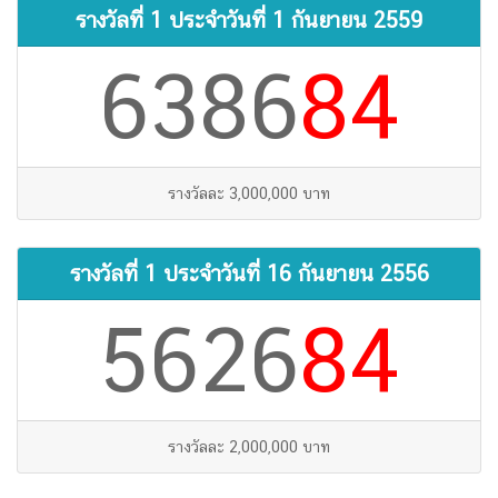
รางวัลที่ 1 ประจำวันที่
1 กันยายน 2559
6386
84
รางวัลละ 3,000,000 บาท
รางวัลที่ 1 ประจำวันที่
16 กันยายน 2556
5626
84
รางวัลละ 2,000,000 บาท