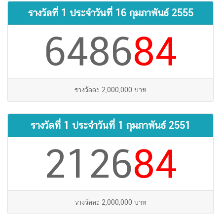
รางวัลที่ 1 ประจำวันที่
16 กุมภาพันธ์ 2555
6486
84
รางวัลละ 2,000,000 บาท
รางวัลที่ 1 ประจำวันที่
1 กุมภาพันธ์ 2551
2126
84
รางวัลละ 2,000,000 บาท