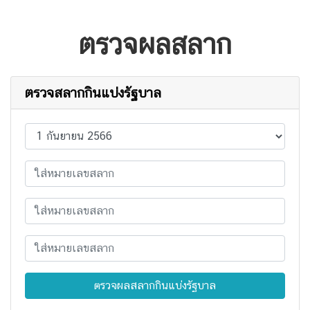
ตรวจผลสลาก
ตรวจสลากกินแบ่งรัฐบาล
ตรวจผลสลากกินแบ่งรัฐบาล