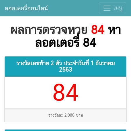
เมนู
ลอตเตอรี่ออนไลน์
ผลการตรวจหวย
84
หา
ลอตเตอรี่ 84
รางวัลเลขท้าย 2 ตัว ประจำวันที่
1 ธันวาคม
2563
84
รางวัลละ 2,000 บาท