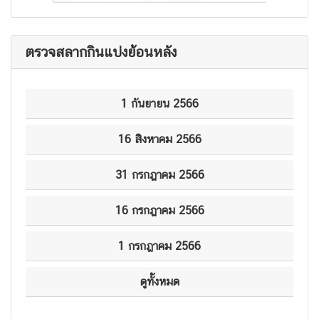
ตรวจสลากกินแบ่งย้อนหลัง
1 กันยายน 2566
16 สิงหาคม 2566
31 กรกฎาคม 2566
16 กรกฎาคม 2566
1 กรกฎาคม 2566
ดูทั้งหมด