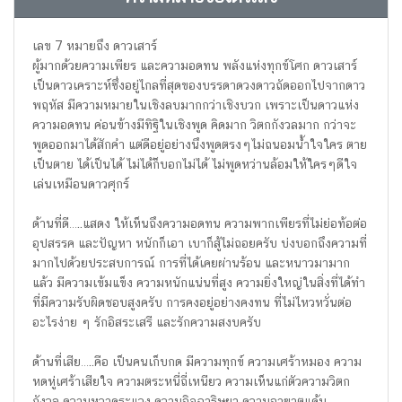
เลข 7 หมายถึง ดาวเสาร์
ผู้มากด้วยความเพียร และความอดทน พลังแห่งทุกข์โศก ดาวเสาร์
เป็นดาวเคราะห์ซึ่งอยู่ไกลที่สุดของบรรดาดวงดาวถัดออกไปจากดาว
พฤหัส มีความหมายในเชิงลบมากกว่าเชิงบวก เพราะเป็นดาวแห่ง
ความอดทน ค่อนข้างมีทิฐิในเชิงพูด คิดมาก วิตกกังวลมาก กว่าจะ
พูดออกมาได้สักคำ แต่ดีอยู่อย่างนึงพูดตรงๆไม่ถนอมน้ำใจใคร ตาย
เป็นตาย ได้เป็นได้ ไม่ได้ก็บอกไม่ได้ ไม่พูดหว่านล้อมให้ใครๆดีใจ
เล่นเหมือนดาวศุกร์
ด้านที่ดี…..แสดง ให้เห็นถึงความอดทน ความพากเพียรที่ไม่ย่อท้อต่อ
อุปสรรค และปัญหา หนักก็เอา เบาก็สู้ไม่ถอยครับ บ่งบอกถึงความที่
มากไปด้วยประสบการณ์ การที่ได้เคยผ่านร้อน และหนาวมามาก
แล้ว มีความเข้มแข็ง ความหนักแน่นที่สูง ความยิ่งใหญ่ในสิ่งที่ได้ทำ
ที่มีความรับผิดชอบสูงครับ การคงอยู่อย่างคงทน ที่ไม่ไหวหวั่นต่อ
อะไรง่าย ๆ รักอิสระเสรี และรักความสงบครับ
ด้านที่เสีย…..คือ เป็นคนเก็บกด มีความทุกข์ ความเศร้าหมอง ความ
หดหู่เศร้าเสียใจ ความตระหนี่ถี่เหนียว ความเห็นแก่ตัวความวิตก
กังวล ความหวาดระแวง ความอิจฉาริษยา ความอาฆาตแค้น