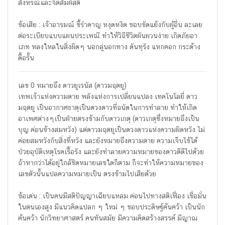
สังหรณ์และจิตสัมผัสดี
ข้อเสีย : เจ้าอารมณ์ ขี้รำคาญ หงุดหงิด ชอบขัดแย้งกับผู้อื่น ละเลย
ต่อระเบียบแบบแผนประเพณี ทำให้วิถีชีวิตผันผวนง่าย เกิดภัยอา
เภท หลงใหลในสิ่งผิดๆ นอกลู่นอกทาง ดันทุรัง แหกคอก กระด้าง
ดื้อรั้น
เลข 0 หมายถึง ดาวยูเรนัส (ดาวมฤตยู)
เทพเจ้าแห่งความตาย พลังแห่งการเปลี่ยนแปลง เทคโนโลยี่ ดาว
มฤตยู เป็นอากาศธาตุเป็นดวงดาวที่ถนัดในการทำลาย ทำให้เกิด
อาเพศต่างๆเป็นฝ่ายตรงข้ามกับดาวเกตุ (ดาวเกตุซึ่งหมายถึงเป็น
บุญ ค่อนข้างสมหวัง) แต่ดาวมฤตยูเป็นดวงดาวแห่งความผิดหวัง ไม่
ค่อยสมหวังกับสิ่งที่หวัง และยังหมายถึงความตาย ความเจ็บไข้ได้
ป่วยอุบัติเหตุโรคเรื้อรัง และยังทำลายความหมายของดาวดีดีไปด้วย
ถ้าหากว่าได้อยู่ใกล้ชิดหมายเลขใดก็ตาม ก็จะทำให้ความหมายของ
เลขตัวนั้นแปลความหมายเป็น ตรงข้ามไปเสียด้วย
ข้อเด่น : เป็นคนมีสติปัญญาเฉียบแหลม ค่อนไปทางสติเฟื่อง เชื่อมั่น
ในตนเองสูง มีแนวคิดแปลก ๆ ใหม่ ๆ ชอบประดิษฐ์ค้นคว้า เป็นนัก
ค้นคว้า นักวิทยาศาสตร์ คนทันสมัย มีความคิดสร้างสรรค์ มีญาณ