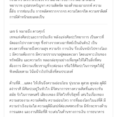
พยาบาท อุปสรรคปัญหา ความติดขัด ของต่ำของอาถรรพ์ ความ
ลี้ลับ การซ่อนเร้น การพลัดพรากจากจร ความวิตกจริต ความซาดิสต์
การมีตำหนิรอยแผลเป็น
เลข 6 หมายถึง ดาวศุกร์
เทพแห่งศิลปะและการบันเทิง พลังแห่งศิลปะวิทยาการ เป็นดาวที่
ถัดออกไปจากดาวพุธ ซึ่งห่างจากดวงอาทิตย์เป็นอันดับ2 เป็น
ดวงดาวที่หมายถึงความสุข ความรัก การเงิน จึงเน้นหนักไปทางโลภ
ะ มีความต้องการ มีความปราถนาอยู่ตลอดเวลา โดยเฉพาะเงินทอง
ทรัพย์สิน และความรัก หลอกล่อทุกอย่างเพื่อพูดให้ได้ในสิ่งที่ตน
ต้องการ มีความเชี่ยวชาญที่จะต่อรอง หรือใช้ศิลปะในการพูดให้ผู้
ฟังคล้อยตาม โน้มน้าวไปกับสิ่งที่ตนประสงค์
ด้านที่ดี…..แสดง ให้เห็นถึงความอ่อนโยน นุ่นนวล ดูสวย ดูหล่อ ดูดีมี
สง่าราศี มีศิลปะอยู่ในหัวใจ มีจิตนาการทางความคิดที่แสนจะทัน
สมัย รักในการดนตรี เสียงเพลง มีจิตใจที่บริสุทธิ์ เด่นในเรื่องของ
ความสวยงาม ความคิดฝัน ความอ่อนไหว การที่มองโลกในแง่ที่ดี มี
ความร่าเริงแจ่มใส ความดูดีมีเสน่ห์ต่อเพศตรงข้าม มีทักษะทางด้าน
การแสดง และงานฝีมือที่ดี จะเด่นในด้านทางการเงิน การธนาคาร