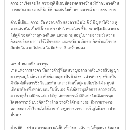
ความร่าเริงแจ่มใส ความดูดีมีเสน่ห์ต่อเพศตรงข้าม มีทักษะทางด้าน
การแสดง และงานฝีมือที่ดี จะเด่นในด้านทางการเงิน การธนาคาร
ด้านที่เสีย…..ความ รัก ครอบครัว และการเงินไม่ดี มีปัญหาได้ง่าย ดู
ขาดเสน่ห์ไม่เป็นที่ต้องตาประทับใจของใคร ขี้โอ่ ชอบฟุ้งเฟ้ออวดตน
ให้ดูดี ชอบสำราญหลงกิเลส และหมกมุ่นอยู่ในกามอารมณ์ ความ
คิดแคบจินตนาการไร้วิสัยทรรศ และรสนิยม มักง่ายคิดทำอะไรขาด
ศิลปะ ไม่สวย ไม่หล่อ ไม่มีสง่าราศี เศร้าหมอง
เลข 4 หมายถึง ดาวพุธ
เทพแห่งการเจรจา นักการค้าผู้ที่แสนชาญฉลาด พลังแห่งสติปัญญา
ดาวพุธอยู่ใกล้ดวงอาทิตย์มากสุด เป็นตัวส่งข่าวสารต่างๆ หรือเป็น
ตัวติดต่อสื่อสารซึ่งกันและกัน เพราะโลกนี้อยู่คนเดียวไม่ได้ มนุษย์
เกิดมาต้องพึ่งพากันและกันนั่นเอง จึงได้ดาวพุธสื่อสาร ดาวพุธเป็น
ดาวธาตุน้ำ เปลี่ยนแปลงได้ทุกสถานการณ์ มีศิลปะในเชิงการพูด
โดยเฉพาะ มีแนวคิดกว้างไกล วางตัวได้เหมาะสม มีมารยาทงาม
ฉลาดและเข้าใจอะไรได้ง่าย ช่างพูดช่างเจรจา เจริญได้เพราะปาก
นั่นเอง
ด้านที่ดี…..ปรับ สภาพสภาวะได้ดี เข้ากับดาวอื่น ๆ ได้ทุกดวง รักสงบ