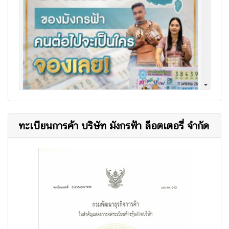
ทะเบียนการค้า บริษัท มังกรฟ้า ล็อตเตอรี่ จำกัด