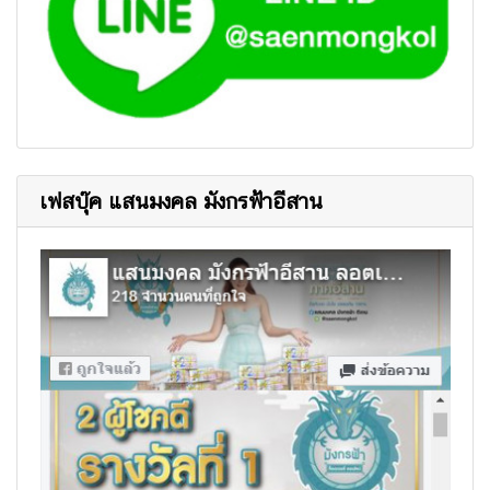
เฟสบุ๊ค แสนมงคล มังกรฟ้าอีสาน