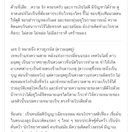
ด้านที่เสีย…..ความ รัก ครอบครัว และการเงินไม่ดี มีปัญหาได้ง่าย ดู
ขาดเสน่ห์ไม่เป็นที่ต้องตาประทับใจของใคร ขี้โอ่ ชอบฟุ้งเฟ้ออวดตน
ให้ดูดี ชอบสำราญหลงกิเลส และหมกมุ่นอยู่ในกามอารมณ์ ความ
คิดแคบจินตนาการไร้วิสัยทรรศ และรสนิยม มักง่ายคิดทำอะไรขาด
ศิลปะ ไม่สวย ไม่หล่อ ไม่มีสง่าราศี เศร้าหมอง
เลข 0 หมายถึง ดาวยูเรนัส (ดาวมฤตยู)
เทพเจ้าแห่งความตาย พลังแห่งการเปลี่ยนแปลง เทคโนโลยี่ ดาว
มฤตยู เป็นอากาศธาตุเป็นดวงดาวที่ถนัดในการทำลาย ทำให้เกิด
อาเพศต่างๆเป็นฝ่ายตรงข้ามกับดาวเกตุ (ดาวเกตุซึ่งหมายถึงเป็น
บุญ ค่อนข้างสมหวัง) แต่ดาวมฤตยูเป็นดวงดาวแห่งความผิดหวัง ไม่
ค่อยสมหวังกับสิ่งที่หวัง และยังหมายถึงความตาย ความเจ็บไข้ได้
ป่วยอุบัติเหตุโรคเรื้อรัง และยังทำลายความหมายของดาวดีดีไปด้วย
ถ้าหากว่าได้อยู่ใกล้ชิดหมายเลขใดก็ตาม ก็จะทำให้ความหมายของ
เลขตัวนั้นแปลความหมายเป็น ตรงข้ามไปเสียด้วย
ข้อเด่น : เป็นคนมีสติปัญญาเฉียบแหลม ค่อนไปทางสติเฟื่อง เชื่อมั่น
ในตนเองสูง มีแนวคิดแปลก ๆ ใหม่ ๆ ชอบประดิษฐ์ค้นคว้า เป็นนัก
ค้นคว้า นักวิทยาศาสตร์ คนทันสมัย มีความคิดสร้างสรรค์ มีญาณ