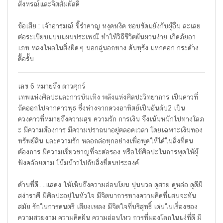
สังหรณ์และจิตสัมผัสดี
ข้อเสีย : เจ้าอารมณ์ ขี้รำคาญ หงุดหงิด ชอบขัดแย้งกับผู้อื่น ละเลย
ต่อระเบียบแบบแผนประเพณี ทำให้วิถีชีวิตผันผวนง่าย เกิดภัยอา
เภท หลงใหลในสิ่งผิดๆ นอกลู่นอกทาง ดันทุรัง แหกคอก กระด้าง
ดื้อรั้น
เลข 6 หมายถึง ดาวศุกร์
เทพแห่งศิลปะและการบันเทิง พลังแห่งศิลปะวิทยาการ เป็นดาวที่
ถัดออกไปจากดาวพุธ ซึ่งห่างจากดวงอาทิตย์เป็นอันดับ2 เป็น
ดวงดาวที่หมายถึงความสุข ความรัก การเงิน จึงเน้นหนักไปทางโลภ
ะ มีความต้องการ มีความปราถนาอยู่ตลอดเวลา โดยเฉพาะเงินทอง
ทรัพย์สิน และความรัก หลอกล่อทุกอย่างเพื่อพูดให้ได้ในสิ่งที่ตน
ต้องการ มีความเชี่ยวชาญที่จะต่อรอง หรือใช้ศิลปะในการพูดให้ผู้
ฟังคล้อยตาม โน้มน้าวไปกับสิ่งที่ตนประสงค์
ด้านที่ดี…..แสดง ให้เห็นถึงความอ่อนโยน นุ่นนวล ดูสวย ดูหล่อ ดูดีมี
สง่าราศี มีศิลปะอยู่ในหัวใจ มีจิตนาการทางความคิดที่แสนจะทัน
สมัย รักในการดนตรี เสียงเพลง มีจิตใจที่บริสุทธิ์ เด่นในเรื่องของ
ความสวยงาม ความคิดฝัน ความอ่อนไหว การที่มองโลกในแง่ที่ดี มี