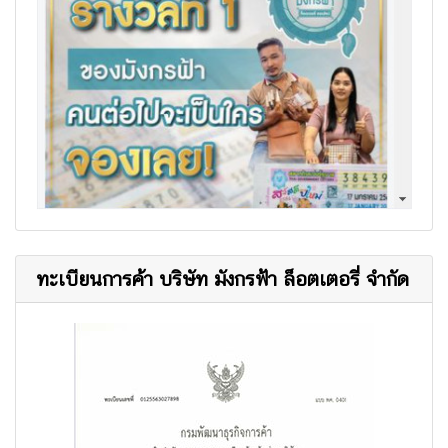
ทะเบียนการค้า บริษัท มังกรฟ้า ล็อตเตอรี่ จำกัด