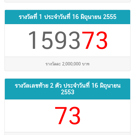
รางวัลที่ 1 ประจำวันที่
16 มิถุนายน 2555
1593
73
รางวัลละ 2,000,000 บาท
รางวัลเลขท้าย 2 ตัว ประจำวันที่
16 มิถุนายน
2553
73