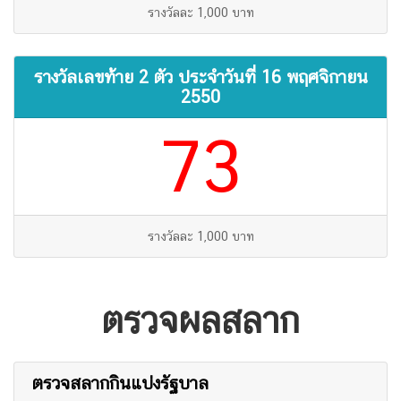
รางวัลละ 1,000 บาท
รางวัลเลขท้าย 2 ตัว ประจำวันที่
16 พฤศจิกายน
2550
73
รางวัลละ 1,000 บาท
ตรวจผลสลาก
ตรวจสลากกินแบ่งรัฐบาล