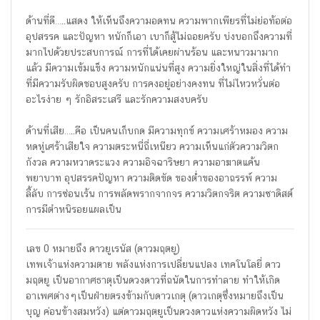
ด้านที่ดี…..แสดง ให้เห็นถึงความอดทน ความพากเพียรที่ไม่ย่อท้อต่อ
อุปสรรค และปัญหา หนักก็เอา เบาก็สู้ไม่ถอยครับ บ่งบอกถึงความที่
มากไปด้วยประสบการณ์ การที่ได้เคยผ่านร้อน และหนาวมามาก
แล้ว มีความเข้มแข็ง ความหนักแน่นที่สูง ความยิ่งใหญ่ในสิ่งที่ได้ทำ
ที่มีความรับผิดชอบสูงครับ การคงอยู่อย่างคงทน ที่ไม่ไหวหวั่นต่อ
อะไรง่าย ๆ รักอิสระเสรี และรักความสงบครับ
ด้านที่เสีย…..คือ เป็นคนเก็บกด มีความทุกข์ ความเศร้าหมอง ความ
หดหู่เศร้าเสียใจ ความตระหนี่ถี่เหนียว ความเห็นแก่ตัวความวิตก
กังวล ความหวาดระแวง ความอิจฉาริษยา ความอาฆาตแค้น
พยาบาท อุปสรรคปัญหา ความติดขัด ของต่ำของอาถรรพ์ ความ
ลี้ลับ การซ่อนเร้น การพลัดพรากจากจร ความวิตกจริต ความซาดิสต์
การมีตำหนิรอยแผลเป็น
เลข 0 หมายถึง ดาวยูเรนัส (ดาวมฤตยู)
เทพเจ้าแห่งความตาย พลังแห่งการเปลี่ยนแปลง เทคโนโลยี่ ดาว
มฤตยู เป็นอากาศธาตุเป็นดวงดาวที่ถนัดในการทำลาย ทำให้เกิด
อาเพศต่างๆเป็นฝ่ายตรงข้ามกับดาวเกตุ (ดาวเกตุซึ่งหมายถึงเป็น
บุญ ค่อนข้างสมหวัง) แต่ดาวมฤตยูเป็นดวงดาวแห่งความผิดหวัง ไม่