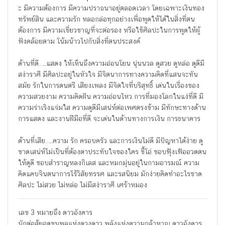
ะ มีความต้องการ มีความปราถนาอยู่ตลอดเวลา โดยเฉพาะเงินทอง
ทรัพย์สิน และความรัก หลอกล่อทุกอย่างเพื่อพูดให้ได้ในสิ่งที่ตน
ต้องการ มีความเชี่ยวชาญที่จะต่อรอง หรือใช้ศิลปะในการพูดให้ผู้
ฟังคล้อยตาม โน้มน้าวไปกับสิ่งที่ตนประสงค์
ด้านที่ดี…..แสดง ให้เห็นถึงความอ่อนโยน นุ่นนวล ดูสวย ดูหล่อ ดูดีมี
สง่าราศี มีศิลปะอยู่ในหัวใจ มีจิตนาการทางความคิดที่แสนจะทัน
สมัย รักในการดนตรี เสียงเพลง มีจิตใจที่บริสุทธิ์ เด่นในเรื่องของ
ความสวยงาม ความคิดฝัน ความอ่อนไหว การที่มองโลกในแง่ที่ดี มี
ความร่าเริงแจ่มใส ความดูดีมีเสน่ห์ต่อเพศตรงข้าม มีทักษะทางด้าน
การแสดง และงานฝีมือที่ดี จะเด่นในด้านทางการเงิน การธนาคาร
ด้านที่เสีย…..ความ รัก ครอบครัว และการเงินไม่ดี มีปัญหาได้ง่าย ดู
ขาดเสน่ห์ไม่เป็นที่ต้องตาประทับใจของใคร ขี้โอ่ ชอบฟุ้งเฟ้ออวดตน
ให้ดูดี ชอบสำราญหลงกิเลส และหมกมุ่นอยู่ในกามอารมณ์ ความ
คิดแคบจินตนาการไร้วิสัยทรรศ และรสนิยม มักง่ายคิดทำอะไรขาด
ศิลปะ ไม่สวย ไม่หล่อ ไม่มีสง่าราศี เศร้าหมอง
เลข 3 หมายถึง ดาวอังคาร
นักต่อสู้ยอดขุนพลแห่งดวงดาว พลังแห่งความกล้าหาญ ดาวอังคาร