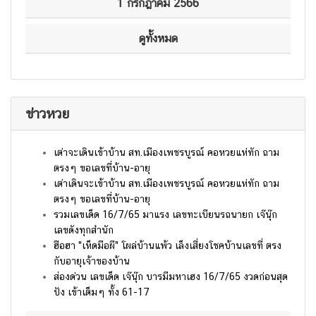
1 กรกฎาคม 2566
ดูทั้งหมด
ข่าวหวย
เต่าจะเดินเข้าบ้าน สท.เมืองเพชรบูรณ์ คอหวยแห่ทัก ถาม
ตรงๆ ขอเลขที่บ้าน-อายุ
เต่าเดินจะเข้าบ้าน สท.เมืองเพชรบูรณ์ คอหวยแห่ทัก ถาม
ตรงๆ ขอเลขที่บ้าน-อายุ
รวมเลขเด็ด 16/7/65 มาแรง เลขทะเบียนรถนายก เจ๊นุ๊ก
เลขดังทุกสำนัก
ฮือฮา "เห็ดมือผี" โผล่บ้านแพ้ว เล็งเสี่ยงโชคบ้านเลขที่ ตรง
กับอายุเจ้าของบ้าน
ส่องด่วน เลขเด็ด เจ๊นุ๊ก บารมีมหาเฮง 16/7/65 งวดก่อนสุด
ปัง เข้าเต็มๆ ทั้ง 61-17