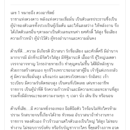
เลข 1 หมายถึง ดวงอาทิตย์
ราชาแห่งดวงดาว พลังแห่งความเชื่อมั่น เป็นตัวเลขประธานซึ่งเป็น
ผู้นำของตัวเลขทั้งปวงเป็นผู้เริ่มต้น และให้แสงสว่าง ให้พลังงาน จึง
ได้เกิดตัวเลขอื่นๆตามมาเป็นตัวเลขแทนค่า ยศศักดิ์ ใฝ่สูง ชื่อเสียง
ความก้าวหน้า ผู้นำไว้ตัว ผู้ทรงอำนาจและความมั่นคง
ด้านที่ดี…..ความ มีเกียรติ มีวาสนา รักชื่อเสียง และศักดิ์ศรี มีอำนาจ
มากบารมี มักที่จะมีจิตใจใฝ่สูง มีทิฐิมานะดี เอื้ออารี ผู้ใหญ่เมตตา
เจรจาอาจหาญ โกรธง่ายหายเร็ว ทำคุญคนไม่ขึ้น ได้ดีมีหลักฐาน
ด้วยการสร้างตนเอง ทุกข์ใจเพราะชอบอาสาผู้อื่น เจ้าชู้แต่เกรงกลัว
คู่ มีความเชื่อมั่นสูง แข็งแกร่ง และตรงไปตรงมา รักอิสระ เจ้า
ระเบียบ มีความรับผิดชอบสูง เป็นคนที่เปิดเผย เด่นทางอาชีพ
ราชการ เป็นผู้นำที่ดี รักความก้าวหน้าและมีความทะเยอทะยานที่สูง
รวมทั้งมีลักษณะของความงามทุก ๆ เวลา นั่ง เดิน ยืน หรือนอน
ด้านที่เสีย.….มี ความหยิ่งจองหอง ถือดีถือตัว ใจร้อนไม่ฟังใครห้าม
ปราม รักสบายจนขี้เกียจได้ง่าย หัวหมอ อับวาสนาถ้าทำงานทาง
ราชการ หลงตัวเอง ก้าวร้าวเอาแต่ใจตัวเองเป็นใหญ่ ใฝ่สูง ไม่ชอบ
ทำงาน ไม่ชอบการบังคับ หรือรับบัญชาจากใคร ขี้คุยสร้างภาพ อวด