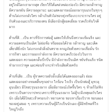
อยู่ใกล้โลกเรามากสุด เรียกใช้ได้แคล่วคล่องว่องไว มีความกล้าหาญ
มีความขยัน มีความมุมานะ และแสดงอารมณ์ออกมารุนแรงในทุกๆ
ด้านไม่เกรงกลัวใคร กล้าเกินตัวไม่ชอบยุ่งหรือเกะกะระรานใคร อยู่
กับตัวเองและบริวารของตน มีเลือกนักสู้ยอดเยี่ยม รวดเร็วทันใจดี
มาก
ด้านที่ดี…..เป็น ดาวที่รักการต่อสู้ แสดงให้เห็นถึงความเข้มแข็ง และ
ความอดทนเป็นเลิศ ไม่ย่อท้อ หรือยอมได้ง่าย กล้าหาญ และเด็ด
เดี่ยวดียิ่งนัก ไม่เกรงกลัวสิ่งอันตราย ผจญภัยด้วยความเชื่อมั่น รัก
การกีฬา และการออกกำลังกาย มีความรวดเร็วว่องไวในการ
แสดงออก ความอดกลั้นบึกบึน มีกำลังกายเป็นเลิศ ขยันขันแข็ง ชนิด
ทำมากกว่าพูด และค่อนข้างจะทำจริงเสียด้วยครับ
ด้านที่เสีย…..เป็น ผู้ขาดความยับยั้งเมื่อได้แสดงออกแล้ว ย่อม
แสดงออกอย่างหมดสิ้นทุกอย่าง ใจร้อน ใจเร็ว เป็นนักต่อสู้ มุทะลุ
ฉุนเฉียว มีโทสะรุนแรงมาก เมื่อมีอารมณ์เกิดขึ้นใคร ๆ ห้ามก็ไม่ฟัง
เพราะเป็นดาวบาปพระเคราะห์ที่รุนแรงมาก ไม่สู้จะมีเหตุผลกับใคร
นัก เมื่อได้มีโทสะเข้าครอบงำ หยาบคาย ชอบหาเรื่องวิวาท ชอบลอง
ของอยู่เสมอ ๆ เพราะความเป็นผู้มีใจเป็นนักเลง ผู้มีอิทธิพลที่ใจ
ใหญ่ใจถึง