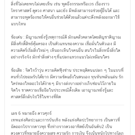
สิ่งที่ไม่เคยพบไม่เคยเห็น เช่น พูดถึงกรรมหรือเวร เรื่องราว
โหราศาสตร์ ดูดวง ศาสนา และยัง มีพลังสามารถช่วยผู้อื่นได้ และ
สามารถพูดร้องขอให้คนอื่นช่วยได้ด้วยแล้วแต่จะดึงพลังออกมาใช้
แบบไหน
ข้อเด่น : มีญาณหยั่งรู้เหตุการณ์ดี มักแคล้วคลาดโดยสัญชาติญาณ
มีสิ่งศักดิ์สิทธ์คุ้มครอง เป็นตัวแทนของความ เชื่อมั่นในตัวเอง มี
ความคิดริ่เริ่มสิ่งใหม่ๆ เห็นอกเห็นใจคนอื่น สนใจในสิ่งหนึ่งสิ่งใด
อย่างจริงจัง มักทำสิ่งต่างๆที่แปลกแหวกแนวไม่เหมือนใคร
ข้อเสีย : จิตใจว้าวุ่น ความคิดฟุ้งซ่าน ประพฤติตนแปลก ๆ ในแบบที่
คนทั่วไปยอมรับได้ยาก มีความขัดแย้งในตนเอง หุนหันพลันแล่น รัก
ใคร่หลงใหลอะไรได้ง่ายๆ มีบางส่งบางอย่างเก็บซ่อนไว้ภายใน
จิตใจ ขาดความเชื่อถือในประเพณีดั้งเดิม เอาญาณหยั่งรู้และ
ศาสตร์ลึกลับไปใช้ในทางที่ผิด
เลข 6 หมายถึง ดาวศุกร์
เทพแห่งศิลปะและการบันเทิง พลังแห่งศิลปะวิทยาการ เป็นดาวที่
ถัดออกไปจากดาวพุธ ซึ่งห่างจากดวงอาทิตย์เป็นอันดับ2 เป็น
ดวงดาวที่หมายถึงความสุข ความรัก การเงิน จึงเน้นหนักไปทางโลภ