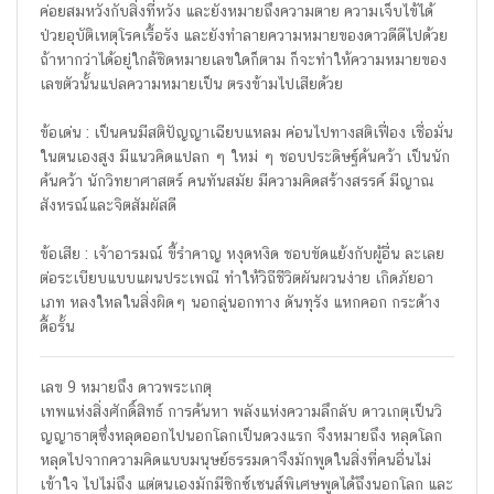
ค่อยสมหวังกับสิ่งที่หวัง และยังหมายถึงความตาย ความเจ็บไข้ได้
ป่วยอุบัติเหตุโรคเรื้อรัง และยังทำลายความหมายของดาวดีดีไปด้วย
ถ้าหากว่าได้อยู่ใกล้ชิดหมายเลขใดก็ตาม ก็จะทำให้ความหมายของ
เลขตัวนั้นแปลความหมายเป็น ตรงข้ามไปเสียด้วย
ข้อเด่น : เป็นคนมีสติปัญญาเฉียบแหลม ค่อนไปทางสติเฟื่อง เชื่อมั่น
ในตนเองสูง มีแนวคิดแปลก ๆ ใหม่ ๆ ชอบประดิษฐ์ค้นคว้า เป็นนัก
ค้นคว้า นักวิทยาศาสตร์ คนทันสมัย มีความคิดสร้างสรรค์ มีญาณ
สังหรณ์และจิตสัมผัสดี
ข้อเสีย : เจ้าอารมณ์ ขี้รำคาญ หงุดหงิด ชอบขัดแย้งกับผู้อื่น ละเลย
ต่อระเบียบแบบแผนประเพณี ทำให้วิถีชีวิตผันผวนง่าย เกิดภัยอา
เภท หลงใหลในสิ่งผิดๆ นอกลู่นอกทาง ดันทุรัง แหกคอก กระด้าง
ดื้อรั้น
เลข 9 หมายถึง ดาวพระเกตุ
เทพแห่งสิ่งศักดิ์สิทธ์ การค้นหา พลังแห่งความลึกลับ ดาวเกตุเป็นวิ
ญญาธาตุซึ่งหลุดออกไปนอกโลกเป็นดวงแรก จึงหมายถึง หลุดโลก
หลุดไปจากความคิดแบบมนุษย์ธรรมดาจึงมักพูดในสิ่งที่คนอื่นไม่
เข้าใจ ไปไม่ถึง แต่ตนเองมักมีซิกซ์เซนส์พิเศษพูดได้ถึงนอกโลก และ