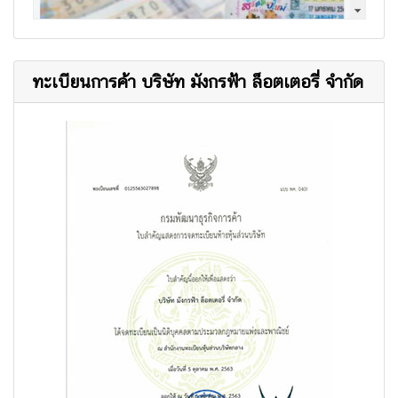
ทะเบียนการค้า บริษัท มังกรฟ้า ล็อตเตอรี่ จำกัด