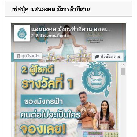
เฟสบุ๊ค แสนมงคล มังกรฟ้าอีสาน