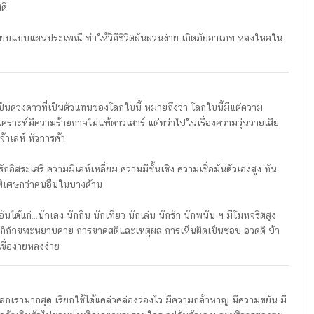
ดี
ระเบียบแบบแผนประเพณี ทำให้วิถีชีวิตผันผวนง่าย เกิดภัยอาเภท หลงใหลใน
เป็นดวงดาวที่เป็นตัวแทนของโลกใบนี้ หมายถึงว่า โลกใบนี้มีแต่ความ
ราะห์มีความร้ายกาจไม่แพ้ดาวเสาร์ แต่ทว่าไปในเรื่องความวุ่นวายเสีย
้าเล่ห์ หัวการค้า
อิสระเสรี ความมีเลห์เหลี่ยม ความมีชั้นเชิง ความเชื่อมั่นตัวเองสูง ทัน
พิเศษกว่าคนอื่นในบางด้าน
นได้แก่…นักเลง นักกิน นักเที่ยว นักเล่น นักรัก นักพนัน ฯ มีโมหจริตสูง
้งก็กักขฬะหยาบคาย การขาดสติและเหตุผล การเห็นผิดเป็นชอบ อวดดี บ้า
ชื่อง่ายหลงง่าย
ลกเรามากสุด เรียกใช้ได้แคล่วคล่องว่องไว มีความกล้าหาญ มีความขยัน มี