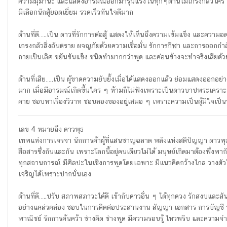
ความมุมานะ และแสดงอารมณ์ออกมารุนแรงในทุกๆด้านไม่เกรงกลัวใคร กล้
มีเลือกนักสู้ยอดเยี่ยม รวดเร็วทันใจดีมาก
ด้านที่ดี…..เป็น ดาวที่รักการต่อสู้ แสดงให้เห็นถึงความเข้มแข็ง และความอด
เกรงกลัวสิ่งอันตราย ผจญภัยด้วยความเชื่อมั่น รักการกีฬา และการออกก
กายเป็นเลิศ ขยันขันแข็ง ชนิดทำมากกว่าพูด และค่อนข้างจะทำจริงเสียด้ว
ด้านที่เสีย…..เป็น ผู้ขาดความยับยั้งเมื่อได้แสดงออกแล้ว ย่อมแสดงออกอย่า
มาก เมื่อมีอารมณ์เกิดขึ้นใคร ๆ ห้ามก็ไม่ฟังเพราะเป็นดาวบาปพระเคราะห์
คาย ชอบหาเรื่องวิวาท ชอบลองของอยู่เสมอ ๆ เพราะความเป็นผู้มีใจเป็นนัก
เลข 4 หมายถึง ดาวพุธ
เทพแห่งการเจรจา นักการค้าผู้ที่แสนชาญฉลาด พลังแห่งสติปัญญา ดาวพุธอย
สื่อสารซึ่งกันและกัน เพราะโลกนี้อยู่คนเดียวไม่ได้ มนุษย์เกิดมาต้องพึ่งพา
ทุกสถานการณ์ มีศิลปะในเชิงการพูดโดยเฉพาะ มีแนวคิดกว้างไกล วางตัว
เจริญได้เพราะปากนั่นเอง
ด้านที่ดี…..ปรับ สภาพสภาวะได้ดี เข้ากับดาวอื่น ๆ ได้ทุกดวง รักสงบและ
อย่างแคล่วคล่อง ชอบในการติดต่อประสานงาน สัญญา เอกสาร การบัญชี ร
พาณิชย์ รักการค้นคว้า ช่างคิด ช่างพูด มีความรอบรู้ ไหวพริบ และความจำด