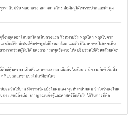
วไหล พูดจาสับปรับ หลอกลวง ฉลาดแกมโกง ก่อศัตรูได้เพราะปากและคำพูด
าธาตุซึ่งหลุดออกไปนอกโลกเป็นดวงแรก จึงหมายถึง หลุดโลก หลุดไปจาก
เองมักมีซิกซ์เซนส์พิเศษพูดได้ถึงนอกโลก และสิ่งที่ไม่เคยพบไม่เคยเห็น
ามารถช่วยผู้อื่นได้ และสามารถพูดร้องขอให้คนอื่นช่วยได้ด้วยแล้วแต่จะ
สิทธ์คุ้มครอง เป็นตัวแทนของความ เชื่อมั่นในตัวเอง มีความคิดริ่เริ่มสิ่ง
งต่างๆที่แปลกแหวกแนวไม่เหมือนใคร
่วไปยอมรับได้ยาก มีความขัดแย้งในตนเอง หุนหันพลันแล่น รักใคร่หลงใหล
นประเพณีดั้งเดิม เอาญาณหยั่งรู้และศาสตร์ลึกลับไปใช้ในทางที่ผิด