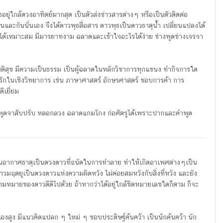
ู่ใกล้ดวงอาทิตย์มากสุด เป็นตัวส่งข่าวสารต่างๆ หรือเป็นตัวติดต่อ
กันและกันนั่นเอง จึงได้ดาวพุธสื่อสาร ดาวพุธเป็นดาวธาตุน้ำ เปลี่ยนแปลงได้
ได้เหมาะสม มีมารยาทงาม ฉลาดและเข้าใจอะไรได้ง่าย ช่างพูดช่างเจรจา
สันติสุข มีความเป็นธรรม เป็นผู้ฉลาดในหลักวิชาการทุกแขนง ทำกิจการใด
ักในเชิงวิทยาการ เช่น ภาษาศาสตร์ อักษรศาสตร์ ชอบการค้า การ
ีเยี่ยม
วไหล พูดจาสับปรับ หลอกลวง ฉลาดแกมโกง ก่อศัตรูได้เพราะปากและคำพูด
็นอากาศธาตุเป็นดวงดาวที่ถนัดในการทำลาย ทำให้เกิดอาเพศต่างๆเป็น
าวมฤตยูเป็นดวงดาวแห่งความผิดหวัง ไม่ค่อยสมหวังกับสิ่งที่หวัง และยัง
วามหมายของดาวดีดีไปด้วย ถ้าหากว่าได้อยู่ใกล้ชิดหมายเลขใดก็ตาม ก็จะ
เองสูง มีแนวคิดแปลก ๆ ใหม่ ๆ ชอบประดิษฐ์ค้นคว้า เป็นนักค้นคว้า นัก