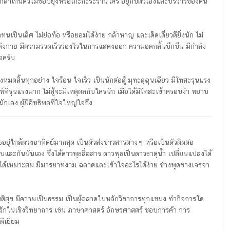
าเกินตัวไม่ชอบยุ่งหรือเกะกะระรานใคร อยู่กับตัวเองและบริวารของตน
ทนเป็นเลิศ ไม่ย่อท้อ หรือยอมได้ง่าย กล้าหาญ และเด็ดเดี่ยวดียิ่งนัก ไม่
ำลังกาย มีความรวดเร็วว่องไวในการแสดงออก ความอดกลั้นบึกบึน มีกำลัง
ยครับ
งหมดสิ้นทุกอย่าง ใจร้อน ใจเร็ว เป็นนักต่อสู้ มุทะลุฉุนเฉียว มีโทสะรุนแรง
ที่รุนแรงมาก ไม่สู้จะมีเหตุผลกับใครนัก เมื่อได้มีโทสะเข้าครอบงำ หยาบ
เลง ผู้มีอิทธิพลที่ใจใหญ่ใจถึง
ู่ใกล้ดวงอาทิตย์มากสุด เป็นตัวส่งข่าวสารต่างๆ หรือเป็นตัวติดต่อ
กันและกันนั่นเอง จึงได้ดาวพุธสื่อสาร ดาวพุธเป็นดาวธาตุน้ำ เปลี่ยนแปลงได้
ได้เหมาะสม มีมารยาทงาม ฉลาดและเข้าใจอะไรได้ง่าย ช่างพูดช่างเจรจา
สันติสุข มีความเป็นธรรม เป็นผู้ฉลาดในหลักวิชาการทุกแขนง ทำกิจการใด
ักในเชิงวิทยาการ เช่น ภาษาศาสตร์ อักษรศาสตร์ ชอบการค้า การ
ีเยี่ยม