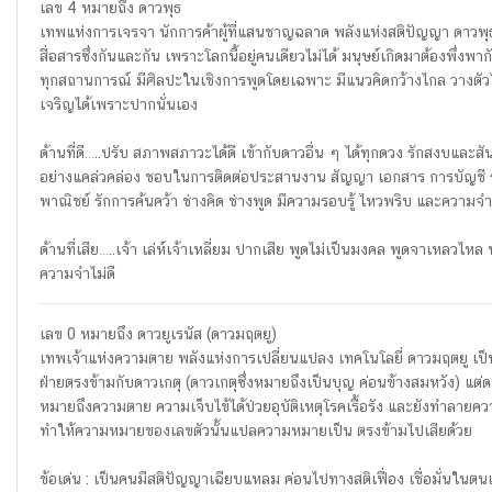
เลข 4 หมายถึง ดาวพุธ
เทพแห่งการเจรจา นักการค้าผู้ที่แสนชาญฉลาด พลังแห่งสติปัญญา ดาวพุธอย
สื่อสารซึ่งกันและกัน เพราะโลกนี้อยู่คนเดียวไม่ได้ มนุษย์เกิดมาต้องพึ่งพา
ทุกสถานการณ์ มีศิลปะในเชิงการพูดโดยเฉพาะ มีแนวคิดกว้างไกล วางตัว
เจริญได้เพราะปากนั่นเอง
ด้านที่ดี…..ปรับ สภาพสภาวะได้ดี เข้ากับดาวอื่น ๆ ได้ทุกดวง รักสงบและ
อย่างแคล่วคล่อง ชอบในการติดต่อประสานงาน สัญญา เอกสาร การบัญชี ร
พาณิชย์ รักการค้นคว้า ช่างคิด ช่างพูด มีความรอบรู้ ไหวพริบ และความจำด
ด้านที่เสีย…..เจ้า เล่ห์เจ้าเหลี่ยม ปากเสีย พูดไม่เป็นมงคล พูดจาเหล
ความจำไม่ดี
เลข 0 หมายถึง ดาวยูเรนัส (ดาวมฤตยู)
เทพเจ้าแห่งความตาย พลังแห่งการเปลี่ยนแปลง เทคโนโลยี่ ดาวมฤตยู เป
ฝ่ายตรงข้ามกับดาวเกตุ (ดาวเกตุซึ่งหมายถึงเป็นบุญ ค่อนข้างสมหวัง) แต่ด
หมายถึงความตาย ความเจ็บไข้ได้ป่วยอุบัติเหตุโรคเรื้อรัง และยังทำลายค
ทำให้ความหมายของเลขตัวนั้นแปลความหมายเป็น ตรงข้ามไปเสียด้วย
ข้อเด่น : เป็นคนมีสติปัญญาเฉียบแหลม ค่อนไปทางสติเฟื่อง เชื่อมั่นในตน