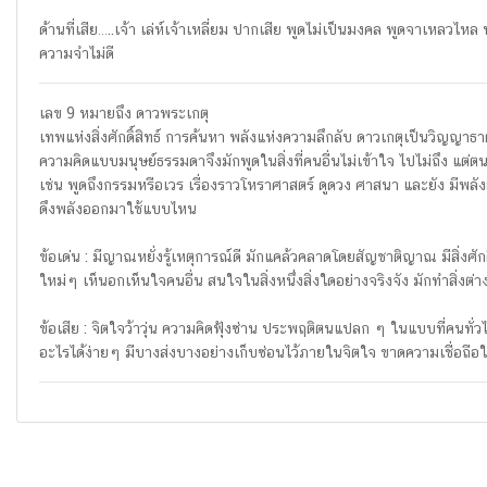
ด้านที่เสีย…..เจ้า เล่ห์เจ้าเหลี่ยม ปากเสีย พูดไม่เป็นมงคล พูดจาเหล
ความจำไม่ดี
เลข 9 หมายถึง ดาวพระเกตุ
เทพแห่งสิ่งศักดิ์สิทธ์ การค้นหา พลังแห่งความลึกลับ ดาวเกตุเป็นวิญญ
ความคิดแบบมนุษย์ธรรมดาจึงมักพูดในสิ่งที่คนอื่นไม่เข้าใจ ไปไม่ถึง แต่ตน
เช่น พูดถึงกรรมหรือเวร เรื่องราวโหราศาสตร์ ดูดวง ศาสนา และยัง มีพลังส
ดึงพลังออกมาใช้แบบไหน
ข้อเด่น : มีญาณหยั่งรู้เหตุการณ์ดี มักแคล้วคลาดโดยสัญชาติญาณ มีสิ่งศักดิ์
ใหม่ๆ เห็นอกเห็นใจคนอื่น สนใจในสิ่งหนึ่งสิ่งใดอย่างจริงจัง มักทำสิ่
ข้อเสีย : จิตใจว้าวุ่น ความคิดฟุ้งซ่าน ประพฤติตนแปลก ๆ ในแบบที่คนทั
อะไรได้ง่ายๆ มีบางส่งบางอย่างเก็บซ่อนไว้ภายในจิตใจ ขาดความเชื่อถือใ