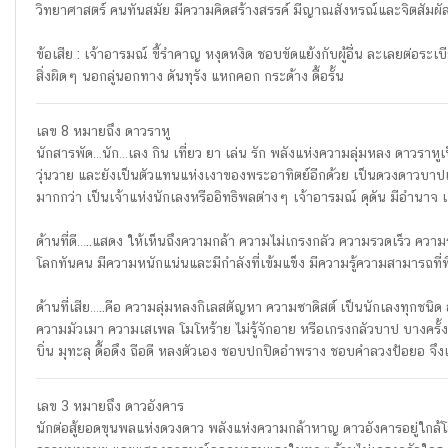
วิทยาศาสตร์ คนทันสมัย มีความคิดสร้างสรรค์ มีญาณสังหรณ์และจิตสัมผัส
ข้อเสีย : เจ้าอารมณ์ ขี้รำคาญ หงุดหงิด ชอบขัดแย้งกับผู้อื่น ละเลยต่อ
สิ่งผิดๆ นอกลู่นอกทาง ดันทุรัง แหกคอก กระด้าง ดื้อรั้น
เลข 8 หมายถึง ดาวราหู
นักสารพัด…นัก…เลง กิน เที่ยว ยา เล่น รัก พลังแห่งความลุ่มหลง ดาวราหู
วุ่นวาย และยังเป็นตัวแทนแห่งเงาของพระอาทิตย์อีกด้วย เป็นดวงดาวบาปเค
มากกว่า เป็นเจ้าแห่งนักเลงหรืออิทธิพลต่างๆ เจ้าอารมณ์ ดุดัน มีอำนาจ เจ
ด้านที่ดี…..แสดง ให้เห็นถึงความกล้า ความไม่เกรงกลัว ความรวดเร็ว ความรัก
โลกทันคน มีความหนักแน่นและมีกำลังที่เข้มแข็ง มีความรู้ความสามารถที่
ด้านที่เสีย…..คือ ความลุ่มหลงกิเลสตัญหา ความซาดิสต์ เป็นนักเลงทุกชนิด อั
ความมัวเมา ความเสเพล โมโหร้าย ไม่รู้จักอาย หรือเกรงกลัวบาป บางครั
บิ่น มุทะลุ ดื้อดึง ถือดี หลงตัวเอง ชอบปกปิดอำพราง ชอบคำลวงป้อยอ จึงเ
เลข 3 หมายถึง ดาวอังคาร
นักต่อสู้ยอดขุนพลแห่งดวงดาว พลังแห่งความกล้าหาญ ดาวอังคารอยู่ใกล้โ