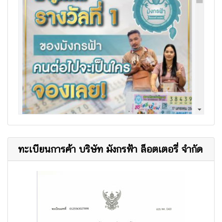
ทะเบียนการค้า บริษัท มังกรฟ้า ล็อตเตอรี่ จำกัด