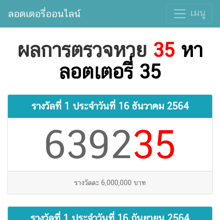
เมนู
ลอตเตอรี่ออนไลน์
ผลการตรวจหวย
35
หา
ลอตเตอรี่ 35
รางวัลที่ 1 ประจำวันที่
16 ธันวาคม 2564
6392
35
รางวัลละ 6,000,000 บาท
รางวัลที่ 1 ประจำวันที่
16 กันยายน 2564