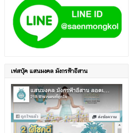
เฟสบุ๊ค แสนมงคล มังกรฟ้าอีสาน