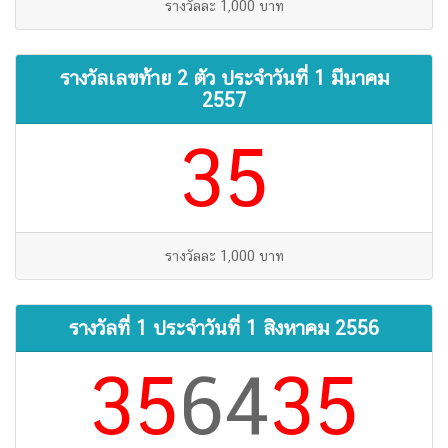
รางวัลละ 1,000 บาท
รางวัลเลขท้าย 2 ตัว ประจำวันที่
1 มีนาคม
2557
35
รางวัลละ 1,000 บาท
รางวัลที่ 1 ประจำวันที่
1 สิงหาคม 2556
35
64
35