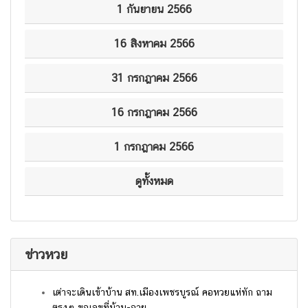
1 กันยายน 2566
16 สิงหาคม 2566
31 กรกฎาคม 2566
16 กรกฎาคม 2566
1 กรกฎาคม 2566
ดูทั้งหมด
ข่าวหวย
เต่าจะเดินเข้าบ้าน สท.เมืองเพชรบูรณ์ คอหวยแห่ทัก ถาม
ตรงๆ ขอเลขที่บ้าน-อายุ