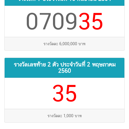
0709
35
รางวัลละ 6,000,000 บาท
รางวัลเลขท้าย 2 ตัว ประจำวันที่
2 พฤษภาคม
2560
35
รางวัลละ 1,000 บาท