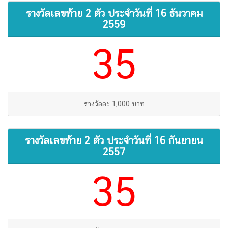
รางวัลเลขท้าย 2 ตัว ประจำวันที่
16 ธันวาคม
2559
35
รางวัลละ 1,000 บาท
รางวัลเลขท้าย 2 ตัว ประจำวันที่
16 กันยายน
2557
35