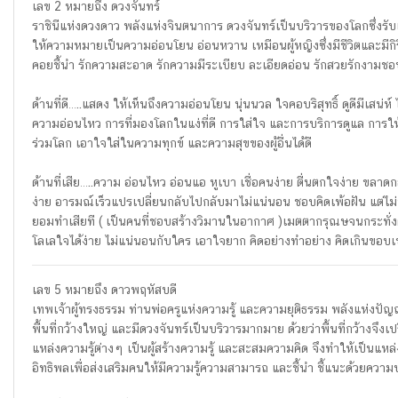
เลข 2 หมายถึง ดวงจันทร์
ราชินีแห่งดวงดาว พลังแห่งจินตนาการ ดวงจันทร์เป็นบริวารของโลกซึ่งรั
ให้ความหมายเป็นความอ่อนโยน อ่อนหวาน เหมือนผู้หญิงซึ่งมีชีวิตและมีก
คอยชี้นำ รักความสะอาด รักความมีระเบียบ ละเอียดอ่อน รักสวยรักงา
ด้านที่ดี…..แสดง ให้เห็นถึงความอ่อนโยน นุ่นนวล ใจคอบริสุทธิ์ ดูดีมีเสน
ความอ่อนไหว การที่มองโลกในแง่ที่ดี การใส่ใจ และการบริการดูแล การให
ร่วมโลก เอาใจใส่ในความทุกข์ และความสุขของผู้อื่นได้ดี
ด้านที่เสีย…..ความ อ่อนไหว อ่อนแอ หูเบา เชื่อคนง่าย ตื่นตกใจง่าย ขลา
ง่าย อารมณ์เร็วแปรเปลี่ยนกลับไปกลับมาไม่แน่นอน ชอบคิดเพ้อฝัน แต่ไม่ท
ยอมทำเสียที ( เป็นคนที่ชอบสร้างวิมานในอากาศ )เมตตากรุณษจนกระทั่ง
โลเลใจได้ง่าย ไม่แน่นอนกับใคร เอาใจยาก คิดอย่างทำอย่าง คิดเกินขอบเขตทั
เลข 5 หมายถึง ดาวพฤหัสบดี
เทพเจ้าผู้ทรงธรรม ท่านพ่อครูแห่งความรู้ และความยุติธรรม พลังแห่งปั
พื้นที่กว้างใหญ่ และมีดวงจันทร์เป็นบริวารมากมาย ด้วยว่าพื้นที่กว้า
แหล่งความรู้ต่างๆ เป็นผู้สร้างความรู้ และสะสมความคิด จึงทำให้เป็นแหล
อิทธิพลเพื่อส่งเสริมคนให้มีความรู้ความสามารถ และชี้นำ ชี้แนะด้วยความบร