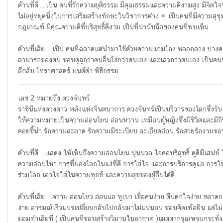
ด้านที่ดี…..เป็น คนที่รักความยุติธรรม มีคุณธรรมและความดีงามสูง มีจิตใ
ไม่อยู่หยุดนิ่งในการเสริมสร้างทักษะในวิชาการต่าง ๆ เป็นคนที่มีความสุ
กฎเกณฑ์ มีคุณความดีที่บริสุทธิ์ดีงาม เป็นที่น่านับถือของคนที่พบเห็น
ด้านที่เสีย…..เป็น คนที่ฉลาดแต่นำมาใช้ด้วยความแกมโกง หลอกลวง บางครั
สามารถของตน ชอบดูถูกว่าคนอื่นโง่กว่าตนเอง และเลวกว่าตนเอง เป็นคนที่
ลึกลับ โหราศาสตร์ มนต์ดำ พิธีกรรม
เลข 2 หมายถึง ดวงจันทร์
ราชินีแห่งดวงดาว พลังแห่งจินตนาการ ดวงจันทร์เป็นบริวารของโลกซึ่งรั
ให้ความหมายเป็นความอ่อนโยน อ่อนหวาน เหมือนผู้หญิงซึ่งมีชีวิตและมีก
คอยชี้นำ รักความสะอาด รักความมีระเบียบ ละเอียดอ่อน รักสวยรักงา
ด้านที่ดี…..แสดง ให้เห็นถึงความอ่อนโยน นุ่นนวล ใจคอบริสุทธิ์ ดูดีมีเสน
ความอ่อนไหว การที่มองโลกในแง่ที่ดี การใส่ใจ และการบริการดูแล การให
ร่วมโลก เอาใจใส่ในความทุกข์ และความสุขของผู้อื่นได้ดี
ด้านที่เสีย…..ความ อ่อนไหว อ่อนแอ หูเบา เชื่อคนง่าย ตื่นตกใจง่าย ขลา
ง่าย อารมณ์เร็วแปรเปลี่ยนกลับไปกลับมาไม่แน่นอน ชอบคิดเพ้อฝัน แต่ไม่ท
ยอมทำเสียที ( เป็นคนที่ชอบสร้างวิมานในอากาศ )เมตตากรุณษจนกระทั่ง