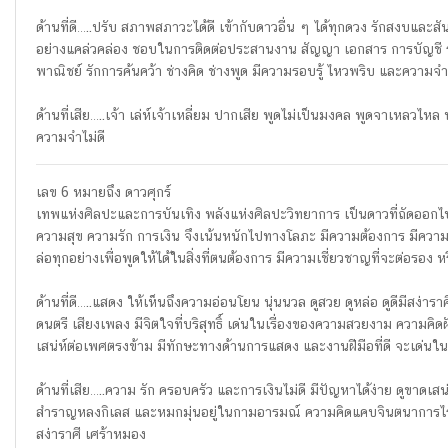
ด้านที่ดี…..ปรับ สภาพสภาวะได้ดี เข้ากับดาวอื่น ๆ ได้ทุกดวง รักสงบและ
อย่างแคล่วคล่อง ชอบในการติดต่อประสานงาน สัญญา เอกสาร การบัญชี ร
พาณิชย์ รักการค้นคว้า ช่างคิด ช่างพูด มีความรอบรู้ ไหวพริบ และความจำด
ด้านที่เสีย…..เจ้า เล่ห์เจ้าเหลี่ยม ปากเสีย พูดไม่เป็นมงคล พูดจาเหล
ความจำไม่ดี
เลข 6 หมายถึง ดาวศุกร์
เทพแห่งศิลปะและการบันเทิง พลังแห่งศิลปะวิทยาการ เป็นดาวที่ถัดออกไป
ความสุข ความรัก การเงิน จึงเน้นหนักไปทางโลภะ มีความต้องการ มีคว
ล่อทุกอย่างเพื่อพูดให้ได้ในสิ่งที่ตนต้องการ มีความเชี่ยวชาญที่จะต่อรอง 
ด้านที่ดี…..แสดง ให้เห็นถึงความอ่อนโยน นุ่นนวล ดูสวย ดูหล่อ ดูดีมีสง่า
ดนตรี เสียงเพลง มีจิตใจที่บริสุทธิ์ เด่นในเรื่องของความสวยงาม ความคิดฝ
เสน่ห์ต่อเพศตรงข้าม มีทักษะทางด้านการแสดง และงานฝีมือที่ดี จะเด่น
ด้านที่เสีย…..ความ รัก ครอบครัว และการเงินไม่ดี มีปัญหาได้ง่าย ดูขาดเสน
สำราญหลงกิเลส และหมกมุ่นอยู่ในกามอารมณ์ ความคิดแคบจินตนาการไร้วิ
สง่าราศี เศร้าหมอง