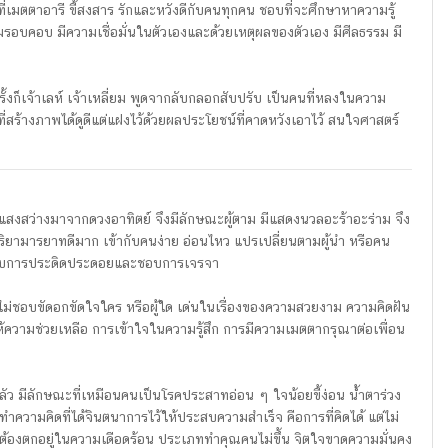
จที่เมตตาอารี ขี้สงสาร รักและหวังดีกับคนทุกคน ชอบที่จะศึกษาหาความรู้
ขุมรอบคอบ มีความเชื่อมั่นในตัวเองและด้วยเหตุผลของตัวเอง มีศีลธรรม มี
้งก็เจ้าเลห์ เจ้าเหลี่ยม พูดจากลับกลอกสับปรับ เป็นคนที่หลงในความ
สร้างภาพได้ดูดีแต่แฝงไว้ด้วยผลประโยชน์ที่คาดหวังเอาไว้ สนใจศาสตร์
บแสงสว่างมาจากดวงอาทิตย์ จึงมีลักษณะผู้ตาม มีแสดงนวลอะร้าอะร่าม จึง
ิริยามารยาทดีมาก เข้ากับคนง่าย อ่อนไหว แปรเปลี่ยนตามผู้นำ หรือคน
มชอบการประดิดประดอยและชอบการเจรจา
่ห์ ไม่ชอบขัดอกขัดใจใคร หรือผู้ใด เด่นในเรื่องของความสวยงาม ความคิดฝัน
้ความช่วยเหลือ การเข้าใจในความรู้สึก การมีความเมตตากรุณาต่อเพื่อน
ดกลัว มีลักษณะที่เหมือนคนเป็นโรคประสาทอ่อน ๆ ใจน้อยขี้ง่อน น้ำตาร่วง
ำความคิดที่ได้จินตนาการไว้ให้ประสบความสำเร็จ คือการที่คิดได้ แต่ไม่
ต้องตกอยู่ในความเดือดร้อน ประเภททำคุณคนไม่ขึ้น จิตใจขาดความมั่นคง