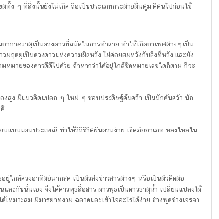
้ง ๆ ที่สิ่งนั้นยังไม่เกิด ถือเป็นประเภทกระต่ายตื่นตูม ตีตนไปก่อนไข้
็นอากาศธาตุเป็นดวงดาวที่ถนัดในการทำลาย ทำให้เกิดอาเพศต่างๆเป็น
าวมฤตยูเป็นดวงดาวแห่งความผิดหวัง ไม่ค่อยสมหวังกับสิ่งที่หวัง และยัง
วามหมายของดาวดีดีไปด้วย ถ้าหากว่าได้อยู่ใกล้ชิดหมายเลขใดก็ตาม ก็จะ
เองสูง มีแนวคิดแปลก ๆ ใหม่ ๆ ชอบประดิษฐ์ค้นคว้า เป็นนักค้นคว้า นัก
ดี
ระเบียบแบบแผนประเพณี ทำให้วิถีชีวิตผันผวนง่าย เกิดภัยอาเภท หลงใหลใน
ู่ใกล้ดวงอาทิตย์มากสุด เป็นตัวส่งข่าวสารต่างๆ หรือเป็นตัวติดต่อ
กันและกันนั่นเอง จึงได้ดาวพุธสื่อสาร ดาวพุธเป็นดาวธาตุน้ำ เปลี่ยนแปลงได้
ได้เหมาะสม มีมารยาทงาม ฉลาดและเข้าใจอะไรได้ง่าย ช่างพูดช่างเจรจา