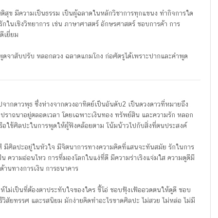
สันติสุข มีความเป็นธรรม เป็นผู้ฉลาดในหลักวิชาการทุกแขนง ทำกิจการใด
ักในเชิงวิทยาการ เช่น ภาษาศาสตร์ อักษรศาสตร์ ชอบการค้า การ
ีเยี่ยม
วไหล พูดจาสับปรับ หลอกลวง ฉลาดแกมโกง ก่อศัตรูได้เพราะปากและคำพูด
จากดาวพุธ ซึ่งห่างจากดวงอาทิตย์เป็นอันดับ2 เป็นดวงดาวที่หมายถึง
ามปราถนาอยู่ตลอดเวลา โดยเฉพาะเงินทอง ทรัพย์สิน และความรัก หลอก
หรือใช้ศิลปะในการพูดให้ผู้ฟังคล้อยตาม โน้มน้าวไปกับสิ่งที่ตนประสงค์
ราศี มีศิลปะอยู่ในหัวใจ มีจิตนาการทางความคิดที่แสนจะทันสมัย รักในการ
ัน ความอ่อนไหว การที่มองโลกในแง่ที่ดี มีความร่าเริงแจ่มใส ความดูดีมี
ในด้านทางการเงิน การธนาคาร
่ห์ไม่เป็นที่ต้องตาประทับใจของใคร ขี้โอ่ ชอบฟุ้งเฟ้ออวดตนให้ดูดี ชอบ
สัยทรรศ และรสนิยม มักง่ายคิดทำอะไรขาดศิลปะ ไม่สวย ไม่หล่อ ไม่มี