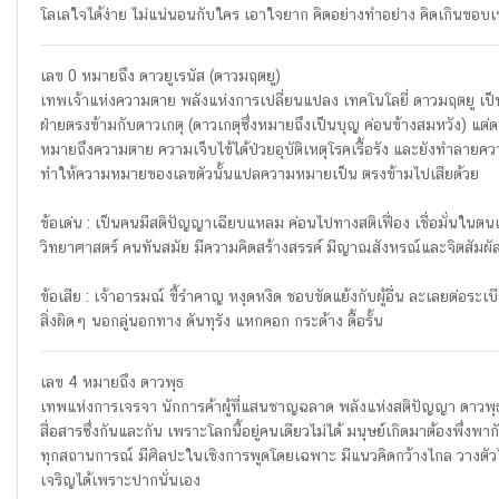
โลเลใจได้ง่าย ไม่แน่นอนกับใคร เอาใจยาก คิดอย่างทำอย่าง คิดเกินขอบเขตทั
เลข 0 หมายถึง ดาวยูเรนัส (ดาวมฤตยู)
เทพเจ้าแห่งความตาย พลังแห่งการเปลี่ยนแปลง เทคโนโลยี่ ดาวมฤตยู เป
ฝ่ายตรงข้ามกับดาวเกตุ (ดาวเกตุซึ่งหมายถึงเป็นบุญ ค่อนข้างสมหวัง) แต่ด
หมายถึงความตาย ความเจ็บไข้ได้ป่วยอุบัติเหตุโรคเรื้อรัง และยังทำลายค
ทำให้ความหมายของเลขตัวนั้นแปลความหมายเป็น ตรงข้ามไปเสียด้วย
ข้อเด่น : เป็นคนมีสติปัญญาเฉียบแหลม ค่อนไปทางสติเฟื่อง เชื่อมั่นในตน
วิทยาศาสตร์ คนทันสมัย มีความคิดสร้างสรรค์ มีญาณสังหรณ์และจิตสัมผัส
ข้อเสีย : เจ้าอารมณ์ ขี้รำคาญ หงุดหงิด ชอบขัดแย้งกับผู้อื่น ละเลยต่อ
สิ่งผิดๆ นอกลู่นอกทาง ดันทุรัง แหกคอก กระด้าง ดื้อรั้น
เลข 4 หมายถึง ดาวพุธ
เทพแห่งการเจรจา นักการค้าผู้ที่แสนชาญฉลาด พลังแห่งสติปัญญา ดาวพุธอย
สื่อสารซึ่งกันและกัน เพราะโลกนี้อยู่คนเดียวไม่ได้ มนุษย์เกิดมาต้องพึ่งพา
ทุกสถานการณ์ มีศิลปะในเชิงการพูดโดยเฉพาะ มีแนวคิดกว้างไกล วางตัว
เจริญได้เพราะปากนั่นเอง