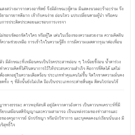
บแสงสว่างมาจากดวงอาทิตย์ จึงมีลักษณะผู้ตาม มีแสดงนวลอะร้าอะร่าม จึง
ิริยามารยาทดีมาก เข้ากับคนง่าย อ่อนไหว แปรเปลี่ยนตามผู้นำ หรือคน
มชอบการประดิดประดอยและชอบการเจรจา
่ห์ ไม่ชอบขัดอกขัดใจใคร หรือผู้ใด เด่นในเรื่องของความสวยงาม ความคิดฝัน
้ความช่วยเหลือ การเข้าใจในความรู้สึก การมีความเมตตากรุณาต่อเพื่อน
ดกลัว มีลักษณะที่เหมือนคนเป็นโรคประสาทอ่อน ๆ ใจน้อยขี้ง่อน น้ำตาร่วง
ำความคิดที่ได้จินตนาการไว้ให้ประสบความสำเร็จ คือการที่คิดได้ แต่ไม่
ต้องตกอยู่ในความเดือดร้อน ประเภททำคุณคนไม่ขึ้น จิตใจขาดความมั่นคง
้ง ๆ ที่สิ่งนั้นยังไม่เกิด ถือเป็นประเภทกระต่ายตื่นตูม ตีตนไปก่อนไข้
ญญาทางธรรมะ ดาวพฤหัสบดี อยู่ถัดจากดาวอังคาร เป็นดาวนพเคราะห์ที่มี
งจึงเปรียบเสมือนสติปัญญาและความสามารถ เป็นแหล่งรวมของข่าวสารและ
่งของครูอาจารย์ นักปรัชญา หรือนักวิชาการ และบุคคลคงแก่เรียนนั่นเอง มี
ิสุทธิ์ใจ